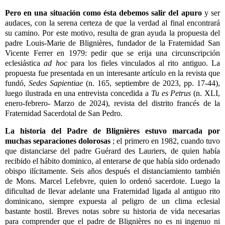
Pero en una situación como ésta debemos salir del apuro
y ser
audaces, con la serena certeza de que la verdad al final encontrará
su camino. Por este motivo, resulta de gran ayuda la propuesta del
padre Louis-Marie de Blignières, fundador de la Fraternidad San
Vicente Ferrer en 1979: pedir que se erija una circunscripción
eclesiástica
ad hoc
para los fieles vinculados al rito antiguo. La
propuesta fue presentada en un interesante artículo en la revista que
fundó,
Sedes Sapientiae
(n. 165, septiembre de 2023, pp. 17-44),
luego ilustrada en una entrevista concedida a
Tu es Petrus
(n. XLI,
enero-febrero- Marzo de 2024), revista del distrito francés de la
Fraternidad Sacerdotal de San Pedro.
La historia del Padre de Blignières estuvo marcada por
muchas separaciones dolorosas
; el primero en 1982, cuando tuvo
que distanciarse del padre Guérard des Lauriers, de quien había
recibido el hábito dominico, al enterarse de que había sido ordenado
obispo ilícitamente. Seis años después el distanciamiento también
de Mons. Marcel Lefebvre, quien lo ordenó sacerdote. Luego la
dificultad de llevar adelante una Fraternidad ligada al antiguo rito
dominicano, siempre expuesta al peligro de un clima eclesial
bastante hostil. Breves notas sobre su historia de vida necesarias
para comprender que el padre de Blignières no es ni ingenuo ni