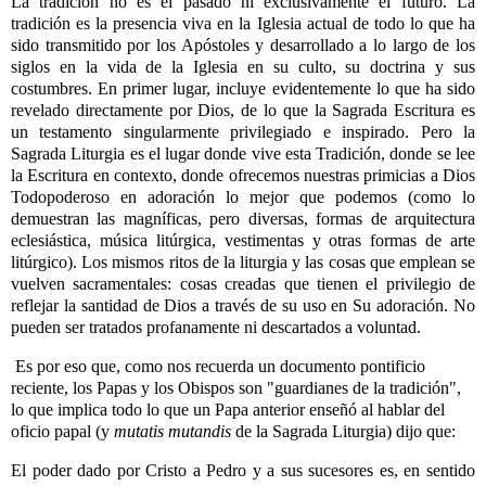
La tradición no es el pasado ni exclusivamente el futuro. La
tradición es la presencia viva en la Iglesia actual de todo lo que ha
sido transmitido por los Apóstoles y desarrollado a lo largo de los
siglos en la vida de la Iglesia en su culto, su doctrina y sus
costumbres. En primer lugar, incluye evidentemente lo que ha sido
revelado directamente por Dios, de lo que la Sagrada Escritura es
un testamento singularmente privilegiado e inspirado. Pero la
Sagrada Liturgia es el lugar donde vive esta Tradición, donde se lee
la Escritura en contexto, donde ofrecemos nuestras primicias a Dios
Todopoderoso en adoración lo mejor que podemos (como lo
demuestran las magníficas, pero diversas, formas de arquitectura
eclesiástica, música litúrgica, vestimentas y otras formas de arte
litúrgico). Los mismos ritos de la liturgia y las cosas que emplean se
vuelven sacramentales: cosas creadas que tienen el privilegio de
reflejar la santidad de Dios a través de su uso en Su adoración. No
pueden ser tratados profanamente ni descartados a voluntad.
Es por eso que, como nos recuerda un documento pontificio
reciente, los Papas y los Obispos son "guardianes de la tradición",
lo que implica todo lo que un Papa anterior enseñó al hablar del
oficio papal (y
mutatis mutandis
de la Sagrada Liturgia) dijo que:
El poder dado por Cristo a Pedro y a sus sucesores es, en sentido