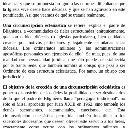
idealista; y que su propuesta no ignora las enormes dificultades que
la Iglesia vive desde hace décadas, y que se han agravado en este
pontificado. Así que veamos de qué se trataría realmente.
Una circunscripción eclesiástica
se refiere, explica el padre de
Blignières, a «comunidades de fieles estructuradas jerárquicamente,
que son o bien diócesis (o Iglesias particulares), bien entidades
creadas por motivos particulares y legalmente asimiladas a las
diócesis. Los ordinariatos militares y las administraciones
apostólicas personales son ejemplos de ello". Se trata, pues, de una
realidad con personalidad jurídica, que sólo puede ser establecida
por la Santa Sede, que también nombra al obispo que pasa a ser
Ordinario de esta estructura eclesiástica. Por tanto, un obispo con
jurisdicción.
El objetivo de la erección de una circunscripción eclesiástica
es
poner a disposición de los fieles la posibilidad de ser destinatarios
de lo que el padre de Blignières llama "pedagogía tradicional": no
sólo el Misal aprobado por Juan XXIII en 1962, sino también los
demás sacramentos, sacramentales, catecismo, etc. Esta
circunscripción eclesiástica permitiría también incardinar a los
sacerdotes diocesanos que deseen ofrecer este servicio a los fieles,
exactamente como ocurre con los ordinariatos militares, y