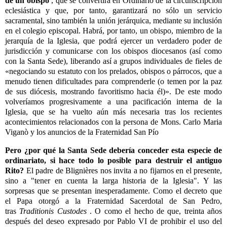
de un obispo
, que se convertirá en Ordinario de la circunscripción
eclesiástica y que, por tanto, garantizará no sólo un servicio
sacramental, sino también la unión jerárquica, mediante su inclusión
en el colegio episcopal. Habrá, por tanto, un obispo, miembro de la
jerarquía de la Iglesia, que podrá ejercer un verdadero poder de
jurisdicción y comunicarse con los obispos diocesanos (así como
con la Santa Sede), liberando así a grupos individuales de fieles de
«negociando su estatuto con los prelados, obispos o párrocos, que a
menudo tienen dificultades para comprenderle (o temen por la paz
de sus diócesis, mostrando favoritismo hacia él)». De este modo
volveríamos progresivamente a una pacificación interna de la
Iglesia, que se ha vuelto aún más necesaria
tras los recientes
acontecimientos
relacionados con la persona de Mons. Carlo Maria
Viganò y los anuncios de la Fraternidad San Pío
Pero ¿por qué la Santa Sede debería conceder esta especie de
ordinariato, si hace todo lo posible para destruir el antiguo
Rito?
El padre de Blignières nos invita a no fijarnos en el presente,
sino a "tener en cuenta la larga historia de la Iglesia". Y las
sorpresas que se presentan inesperadamente. Como el decreto que
el Papa otorgó a la Fraternidad Sacerdotal de San Pedro,
tras
Traditionis Custodes
. O como el hecho de que, treinta años
después del deseo expresado por Pablo VI de prohibir el uso del