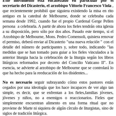
Este movimiento está encabezado en particular por el
secretario del Dicasterio, el arzobispo Vittorio Francesco Viola
,
que recientemente prohibió que siguiera existiendo la misa en rito
antiguo en la catedral de Melbourne, donde se celebraba cada
semana desde 1992, cuando fue el propio Cardenal Gerge Pellen
persona a celebrarla. A partir de ahora los fieles tendrán otra iglesia
a su disposición, pero sólo por dos años. Pasado este tiempo, si el
Arzobispo de Melbourne, Mons. Pedro Comensoli, quisiera renovar
el permiso, deberá enviar al Dicasterio "una nueva
relación
" con el
detalle del número de participantes y, sobre todo, indicando "las
medidas que se han tomado para guiar a los fieles vinculados a la
anterior liturgia hacia la celebración de la liturgia según los libros
litúrgicos reformados por decreto del Concilio Vaticano II". En
esencia, se advierte al arzobispo de Melbourne que se controlará lo
que ha hecho para la reeducación de los disidentes...
No es necesario
seguir subrayando cómo estos pastores están
cegados por una ideología que los hace incapaces de ver algo tan
simple, es decir, que se enfrentan a los fieles,familias jóvenes,
jóvenes y niños, no a enemigos o reaccionarios. Fieles que
simplemente encuentran alimento en una forma ritual que no
proviene de Marte ni siquiera de algún círculo de liturgistas, sino de
siglos de tradición litúrgica.