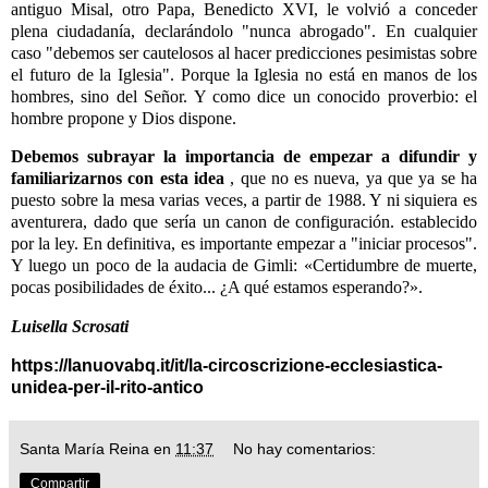
antiguo Misal, otro Papa, Benedicto XVI, le volvió a conceder
plena ciudadanía, declarándolo "nunca abrogado". En cualquier
caso "debemos ser cautelosos al hacer predicciones pesimistas sobre
el futuro de la Iglesia". Porque la Iglesia no está en manos de los
hombres, sino del Señor. Y como dice un conocido proverbio: el
hombre propone y Dios dispone.
Debemos subrayar la importancia de empezar a difundir y
familiarizarnos con esta idea
, que no es nueva, ya que ya se ha
puesto sobre la mesa varias veces, a partir de 1988. Y ni siquiera es
aventurera, dado que sería un canon de configuración. establecido
por la ley. En definitiva, es importante empezar a "iniciar procesos".
Y luego un poco de la audacia de Gimli: «Certidumbre de muerte,
pocas posibilidades de éxito... ¿A qué estamos esperando?».
Luisella Scrosati
https://lanuovabq.it/it/la-circoscrizione-ecclesiastica-
unidea-per-il-rito-antico
Santa María Reina
en
11:37
No hay comentarios:
Compartir